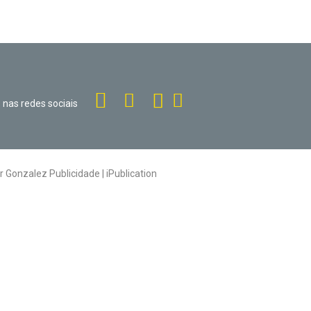
o nas redes sociais
or
Gonzalez Publicidade
| iPublication