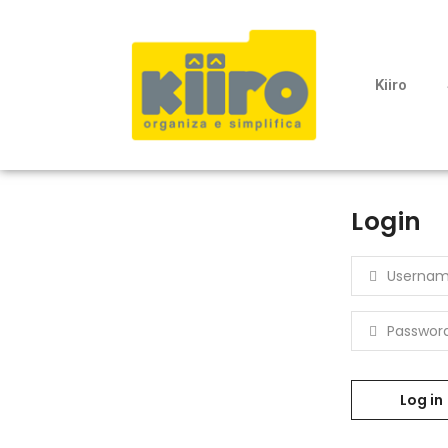
Kiiro
Login
Usernam
Passwor
Log in